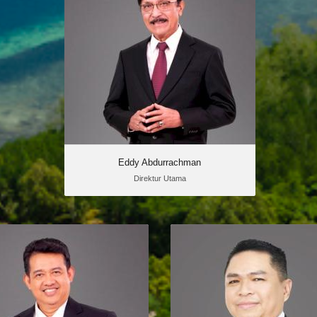
Eddy Abdurrachman Dilantik
sebagai Direktur Utama
Badan Pengelola Dana
Perkebunan Kelapa Sawit
(BPDPKS) oleh Menteri Keuangan Sri
Mulyani Indrawati pada 2 Maret 2020.
Lahir di Jakarta pada 17 September 1952.
Eddy Abdurrachman
Direktur Utama
Kabul Wijayanto
Normansyah Hi
Syahr
Direktur Perencanaan dan
Pengelolaan Dana
Direktur Penghimpuna
Dilantik oleh Menteri
Dilantik ole