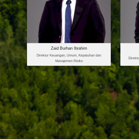
Maret 1972. Menamatkan
studi di bidang ekonomi di
Universitas Lampung, Bandar
Lampung dengan menyandang gelar
Sarjana Ekonomi.
Zaid Burhan Ibrahim
Direktur Keuangan, Umum, Kepatuhan dan
Direkt
Manajemen Risiko