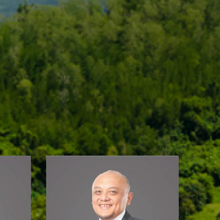
dayat
Mohammad Alfansyah
uddin
Direktorat Penyaluran Dana
n Dana
Dilantik oleh Menteri
Keuangan Sri Mulyani
h Menteri