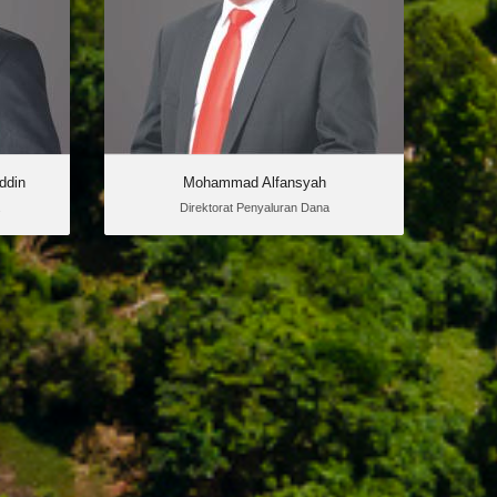
Indrawati sebagai Direktur
 Mulyani
Penghimpunan Dana
Direktur
BPDPKS pada Senin 2 September 2024.
an Dana
r 2024.
ai Ketua
kebunan
nian RI.
ddin
Mohammad Alfansyah
Direktorat Penyaluran Dana