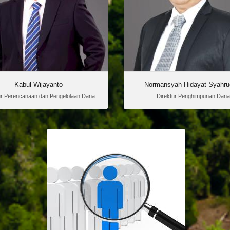
Keuangan Sri Mulyani
Keuangan Sri
Indrawati sebagai Direktur
Indrawati sebagai 
Perencanaan dan
Penghimpun
Pengelolaan Dana BPDPKS pada 3
BPDPKS pada Senin 2 Septembe
Oktober 2019.
Sebelumnya, menjabat sebag
Kelompok Pemasaran Hasil Per
Kementerian Perta
Kabul Wijayanto
Normansyah Hidayat Syahru
ur Perencanaan dan Pengelolaan Dana
Direktur Penghimpunan Dana
vacant
Direktur Kemitraan