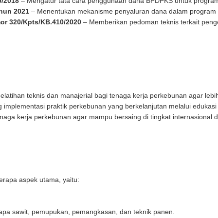
5/2018
– Mengatur tata cara penggunaan dana BPDPKS untuk progr
hun 2021
– Menentukan mekanisme penyaluran dana dalam program p
or 320/Kpts/KB.410/2020
– Memberikan pedoman teknis terkait peng
latihan teknis dan manajerial bagi tenaga kerja perkebunan agar lebih
 implementasi praktik perkebunan yang berkelanjutan melalui edukasi d
naga kerja perkebunan agar mampu bersaing di tingkat internasional 
m
apa aspek utama, yaitu:
lapa sawit, pemupukan, pemangkasan, dan teknik panen.