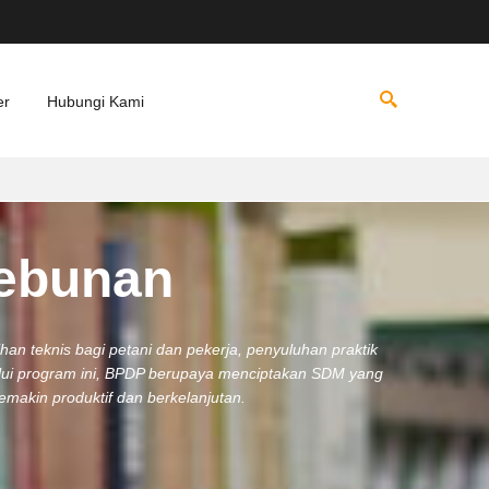
er
Hubungi Kami
ebunan
han teknis bagi petani dan pekerja, penyuluhan praktik
lalui program ini, BPDP berupaya menciptakan SDM yang
semakin produktif dan berkelanjutan.