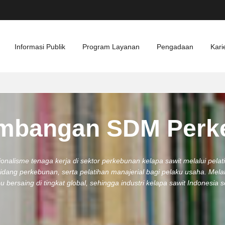
Informasi Publik
Program Layanan
Pengadaan
Kari
mbangan SDM Perk
alisme tenaga kerja di sektor perkebunan kelapa sawit melalui pelati
bidang perkebunan, serta pelatihan manajerial bagi pelaku usaha. Me
 bersaing di tingkat global, sehingga industri kelapa sawit Indonesia 