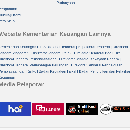
Pertanyaan
Pengaduan
Hubungi Kami
Peta Situs
Website Kementerian Keuangan Lainnya
Kementerian Keuangan RI
| Sekretariat Jenderal
| Inspektorat Jenderal
| Direktorat
Jenderal Anggaran
| Direktorat Jenderal Pajak
| Direktorat Jenderal Bea Cukai
|
Direktorat Jenderal Perbendaharaan
| Direktorat Jenderal Kekayaan Negara
|
Direktorat Jenderal Perimbangan Keuangan
| Direktorat Jenderal Pengelolaan
Pembiayaan dan Risiko
| Badan Kebijakan Fiskal
| Badan Pendidikan dan Pelatiha
Keuangan
Media Pelaporan