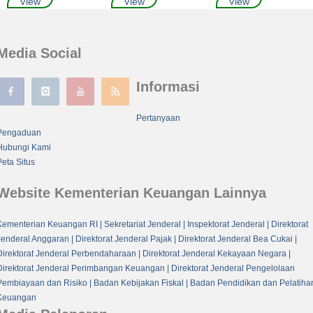
View
View
View
Media Social
Informasi
Pertanyaan
Pengaduan
Hubungi Kami
Peta Situs
Website Kementerian Keuangan Lainnya
Kementerian Keuangan RI
| Sekretariat Jenderal
| Inspektorat Jenderal
| Direktorat
Jenderal Anggaran
| Direktorat Jenderal Pajak
| Direktorat Jenderal Bea Cukai
|
Direktorat Jenderal Perbendaharaan
| Direktorat Jenderal Kekayaan Negara
|
Direktorat Jenderal Perimbangan Keuangan
| Direktorat Jenderal Pengelolaan
Pembiayaan dan Risiko
| Badan Kebijakan Fiskal
| Badan Pendidikan dan Pelatiha
Keuangan