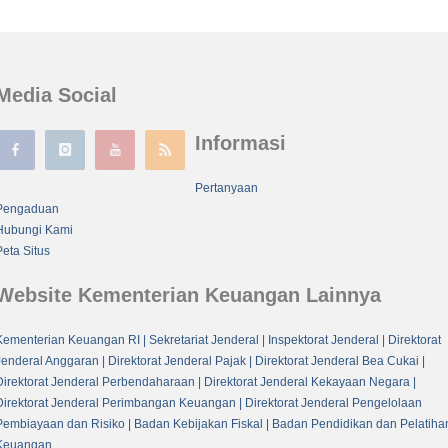
Media Social
Informasi
Pertanyaan
Pengaduan
Hubungi Kami
Peta Situs
Website Kementerian Keuangan Lainnya
Kementerian Keuangan RI
| Sekretariat Jenderal
| Inspektorat Jenderal
| Direktorat
Jenderal Anggaran
| Direktorat Jenderal Pajak
| Direktorat Jenderal Bea Cukai
|
Direktorat Jenderal Perbendaharaan
| Direktorat Jenderal Kekayaan Negara
|
Direktorat Jenderal Perimbangan Keuangan
| Direktorat Jenderal Pengelolaan
Pembiayaan dan Risiko
| Badan Kebijakan Fiskal
| Badan Pendidikan dan Pelatiha
Keuangan